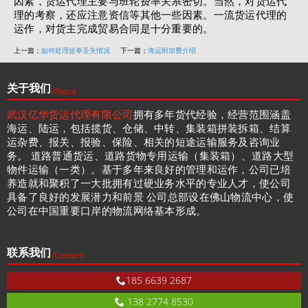
因素，货运代理主要与班轮费率关系密切。当然，对货运代
理的考察，还应注意资信等其他一些因素。一流货运代理的
运作，对货主完成贸易合同是十分重要的。
上一篇；
如何处理提单丢失情况
下一篇；
海运附加费介绍
关于我们
/About
武汉亿华货运代理有限公司
拥有多年货代经验，经营范围涵盖
海运、陆运，包括揽货、仓储、中转、集装箱拼装拆箱、结算
运杂费、报关、报验、保险、相关的短途运输服务及咨询业
务。 道路普通货运、道路货物专用运输（集装箱）、道路大型
物件运输（一类）。基于多年来良好的管理和运作，公司已培
养造就和聚积了一大批拥有过硬业务水平的专业人才，使公司
具备了良好的发展潜力和前景 公司总部设在佛山物流中心，使
公司在中国重要口岸的物流网络基本形成。
联系我们
/Contact
185 6639 2687
138 2774 8530