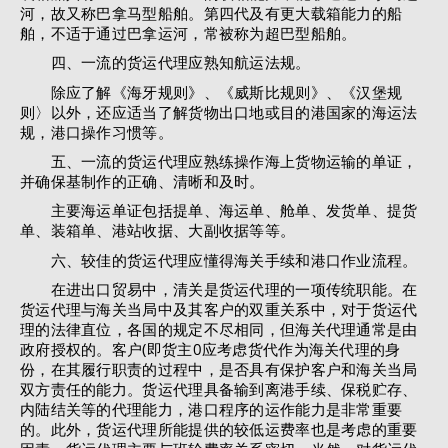
河，故又称巴拿马型船舶。第四代及有更大载箱能力的船
舶，不适于通过巴拿运河，常被称为超巴型船舶。
四、一流的货运代理应熟知航运法规。
除应了解《海牙规则》、《威斯比规则》、《汉堡规
则〉以外，还应适当了解货物出口地或目的港国家的海运法
规，港口操作习惯等。
五、一流的货运代理应熟练操作海上货物运输的单证，
并确保基制作的正确、清晰和及时。
主要海运单证包括提单、海运单、舱单、发货单、提货
单、装箱单、港站收据、大副收据等等。
六、较佳的货运代理应懂得海关手续和港口作业流程。
在进出口贸易中，清关是货运代理的一项传统职能。在
货运代理与海关当局中及其客户的双重关系中，对于货运代
理的法律直位，各国的规定不尽相同，但海关代理通常是由
政府授权的。客户(即货主0应考虑货代作为海关代理的身
份，在其履行职责的过程中，是否具有保护客户和海关当局
双方责任的能力。货运代理具备输到离港手续、保税贮存、
内陆结关等的代理能力，港口程序的运作能力是非常重要
的。此外，货运代理所能提供的较低运费率也是考虑的重要