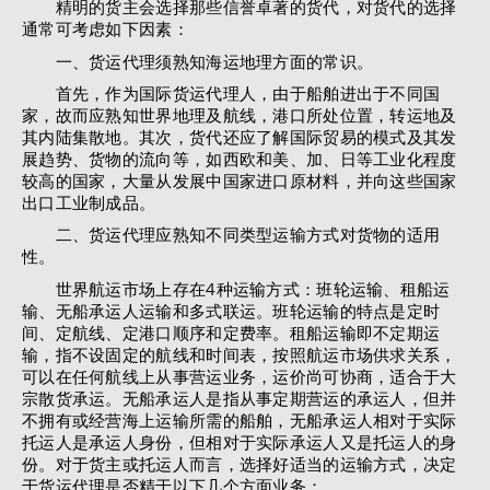
精明的货主会选择那些信誉卓著的货代，对货代的选择
通常可考虑如下因素：
一、货运代理须熟知海运地理方面的常识。
首先，作为国际货运代理人，由于船舶进出于不同国
家，故而应熟知世界地理及航线，港口所处位置，转运地及
其内陆集散地。其次，货代还应了解国际贸易的模式及其发
展趋势、货物的流向等，如西欧和美、加、日等工业化程度
较高的国家，大量从发展中国家进口原材料，并向这些国家
出口工业制成品。
二、货运代理应熟知不同类型运输方式对货物的适用
性。
世界航运市场上存在4种运输方式：班轮运输、租船运
输、无船承运人运输和多式联运。班轮运输的特点是定时
间、定航线、定港口顺序和定费率。租船运输即不定期运
输，指不设固定的航线和时间表，按照航运市场供求关系，
可以在任何航线上从事营运业务，运价尚可协商，适合于大
宗散货承运。无船承运人是指从事定期营运的承运人，但并
不拥有或经营海上运输所需的船舶，无船承运人相对于实际
托运人是承运人身份，但相对于实际承运人又是托运人的身
份。对于货主或托运人而言，选择好适当的运输方式，决定
于货运代理是否精于以下几个方面业务：