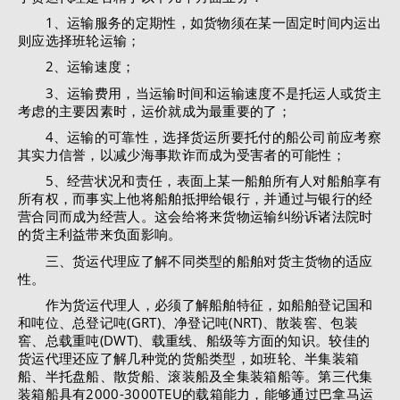
1、运输服务的定期性，如货物须在某一固定时间内运出
则应选择班轮运输；
2、运输速度；
3、运输费用，当运输时间和运输速度不是托运人或货主
考虑的主要因素时，运价就成为最重要的了；
4、运输的可靠性，选择货运所要托付的船公司前应考察
其实力信誉，以减少海事欺诈而成为受害者的可能性；
5、经营状况和责任，表面上某一船舶所有人对船舶享有
所有权，而事实上他将船舶抵押给银行，并通过与银行的经
营合同而成为经营人。这会给将来货物运输纠纷诉诸法院时
的货主利益带来负面影响。
三、货运代理应了解不同类型的船舶对货主货物的适应
性。
作为货运代理人，必须了解船舶特征，如船舶登记国和
和吨位、总登记吨(GRT)、净登记吨(NRT)、散装窖、包装
窖、总载重吨(DWT)、载重线、船级等方面的知识。较佳的
货运代理还应了解几种觉的货船类型，如班轮、半集装箱
船、半托盘船、散货船、滚装船及全集装箱船等。第三代集
装箱船具有2000-3000TEU的载箱能力，能够通过巴拿马运